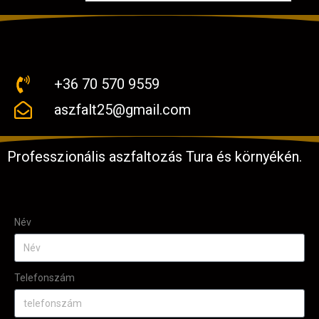
+36 70 570 9559
aszfalt25@gmail.com
Professzionális aszfaltozás Tura és környékén.
Név
Telefonszám