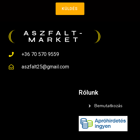
KÜLDÉS
ASZFALT-
MARKET
+36 70 570 9559
aszfalt25@gmail.com
Rólunk
Bemutatkozás