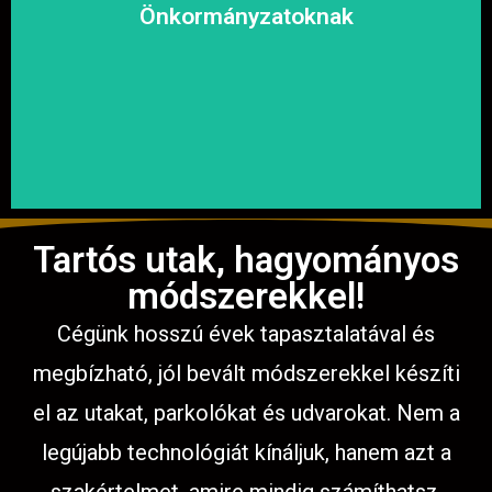
megoldásokat, hogy a közösség biztonságosan és
Önkormányzatoknak
garantáljuk a hosszú távú és fenntartható
számíthat ránk. Megbízható és tapasztalt csapatunkkal
Közterületek, utak, járdák és parkok aszfaltozásában is
Tartós utak, hagyományos
módszerekkel!
Cégünk hosszú évek tapasztalatával és
megbízható, jól bevált módszerekkel készíti
el az utakat, parkolókat és udvarokat. Nem a
legújabb technológiát kínáljuk, hanem azt a