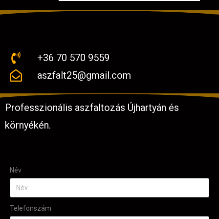
+36 70 570 9559
aszfalt25@gmail.com
Professzionális aszfaltozás Újhartyán és
környékén.
Név
Telefonszám