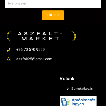
KÜLDÉS
ASZFALT-
MARKET
+36 70 570 9559
aszfalt25@gmail.com
Rólunk
Bemutatkozás