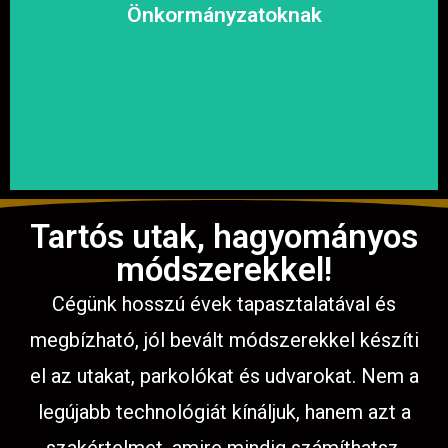
megoldásokat, hogy a közösség biztonságosan és
Önkormányzatoknak
garantáljuk a hosszú távú és fenntartható
számíthat ránk. Megbízható és tapasztalt csapatunkkal
Közterületek, utak, járdák és parkok aszfaltozásában is
Tartós utak, hagyományos
módszerekkel!
Cégünk hosszú évek tapasztalatával és
megbízható, jól bevált módszerekkel készíti
el az utakat, parkolókat és udvarokat. Nem a
legújabb technológiát kínáljuk, hanem azt a