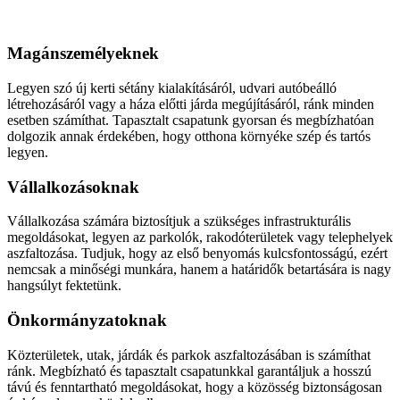
Aszfaltozás
Magánszemélyeknek
Legyen szó új kerti sétány kialakításáról, udvari autóbeálló
létrehozásáról vagy a háza előtti járda megújításáról, ránk minden
esetben számíthat. Tapasztalt csapatunk gyorsan és megbízhatóan
dolgozik annak érdekében, hogy otthona környéke szép és tartós
legyen.
Vállalkozásoknak
Vállalkozása számára biztosítjuk a szükséges infrastrukturális
megoldásokat, legyen az parkolók, rakodóterületek vagy telephelyek
aszfaltozása. Tudjuk, hogy az első benyomás kulcsfontosságú, ezért
nemcsak a minőségi munkára, hanem a határidők betartására is nagy
hangsúlyt fektetünk.
Önkormányzatoknak
Közterületek, utak, járdák és parkok aszfaltozásában is számíthat
ránk. Megbízható és tapasztalt csapatunkkal garantáljuk a hosszú
távú és fenntartható megoldásokat, hogy a közösség biztonságosan