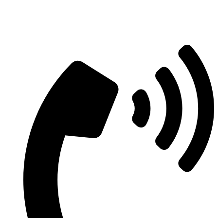
Aszfaltozás árajánlatért vegye fel velünk
a kapcsolatot