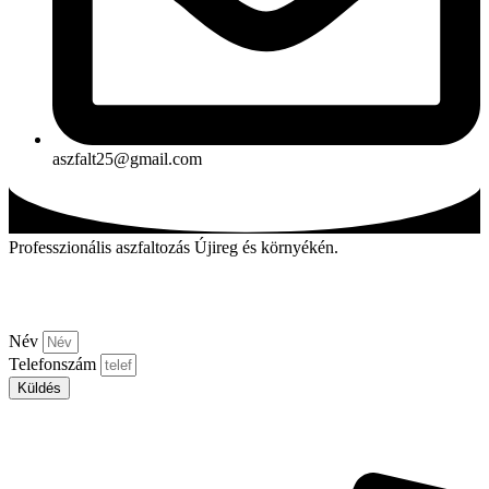
aszfalt25@gmail.com
Professzionális aszfaltozás Újireg és környékén.
Kérjen visszahívást!
Név
Telefonszám
Küldés
Aszfalt-market