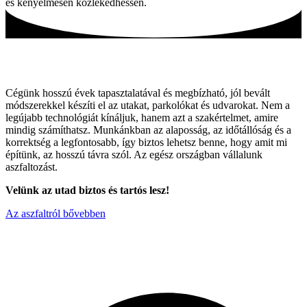
és kényelmesen közlekedhessen.
Tartós utak, hagyományos módszerekkel!
Cégünk hosszú évek tapasztalatával és megbízható, jól bevált
módszerekkel készíti el az utakat, parkolókat és udvarokat. Nem a
legújabb technológiát kínáljuk, hanem azt a szakértelmet, amire
mindig számíthatsz. Munkánkban az alaposság, az időtállóság és a
korrektség a legfontosabb, így biztos lehetsz benne, hogy amit mi
építünk, az hosszú távra szól. Az egész országban vállalunk
aszfaltozást.
Velünk az utad biztos és tartós lesz!
Az aszfaltról bővebben
Miért válaszon minket ?