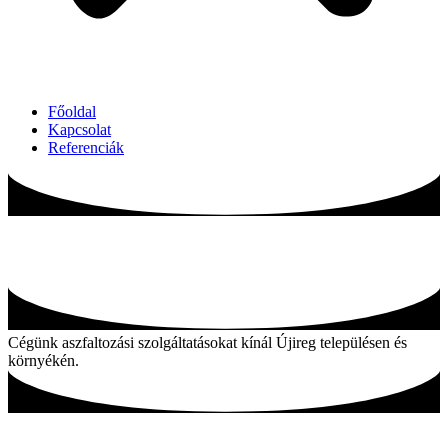
Főoldal
Kapcsolat
Referenciák
Aszfaltozás Újireg és környékén
Cégünk aszfaltozási szolgáltatásokat kínál Újireg településen és
környékén.