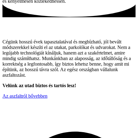
és kényelmesen közlekedhessen.
Tartós utak, hagyományos módszerekkel!
Cégünk hosszú évek tapasztalatával és megbízható, jól bevált
módszerekkel készíti el az utakat, parkolókat és udvarokat. Nem a
legújabb technológiát kínáljuk, hanem azt a szakértelmet, amire
mindig számíthatsz. Munkánkban az alaposság, az időtállóság és a
korrektség a legfontosabb, így biztos lehetsz benne, hogy amit mi
építünk, az hosszú távra szól. Az egész országban vállalunk
aszfaltozást.
Velünk az utad biztos és tartós lesz!
Az aszfaltról bővebben
Miért válaszon minket ?