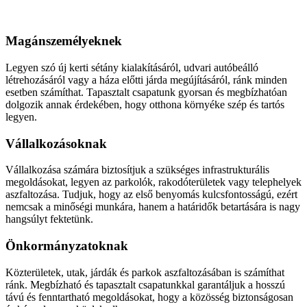
Aszfaltozás
Magánszemélyeknek
Legyen szó új kerti sétány kialakításáról, udvari autóbeálló
létrehozásáról vagy a háza előtti járda megújításáról, ránk minden
esetben számíthat. Tapasztalt csapatunk gyorsan és megbízhatóan
dolgozik annak érdekében, hogy otthona környéke szép és tartós
legyen.
Vállalkozásoknak
Vállalkozása számára biztosítjuk a szükséges infrastrukturális
megoldásokat, legyen az parkolók, rakodóterületek vagy telephelyek
aszfaltozása. Tudjuk, hogy az első benyomás kulcsfontosságú, ezért
nemcsak a minőségi munkára, hanem a határidők betartására is nagy
hangsúlyt fektetünk.
Önkormányzatoknak
Közterületek, utak, járdák és parkok aszfaltozásában is számíthat
ránk. Megbízható és tapasztalt csapatunkkal garantáljuk a hosszú
távú és fenntartható megoldásokat, hogy a közösség biztonságosan