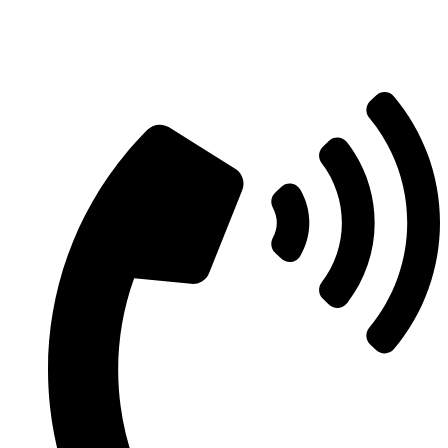
Aszfaltozás árajánlatért vegye fel velünk
a kapcsolatot