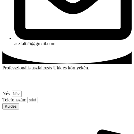
aszfalt25@gmail.com
Professzionális aszfaltozás Ukk és környékén.
Kérjen visszahívást!
Név
Telefonszám
Küldés
Aszfalt-market