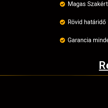
Magas Szakér
Rövid határidő
Garancia mind
R