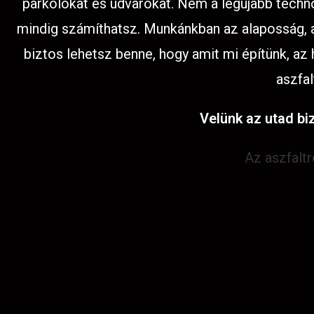
parkolókat és udvarokat. Nem a legújabb techno
mindig számíthatsz. Munkánkban az alaposság, az
biztos lehetsz benne, hogy amit mi építünk, az
aszfal
Velünk az utad biz
Az aszfalt