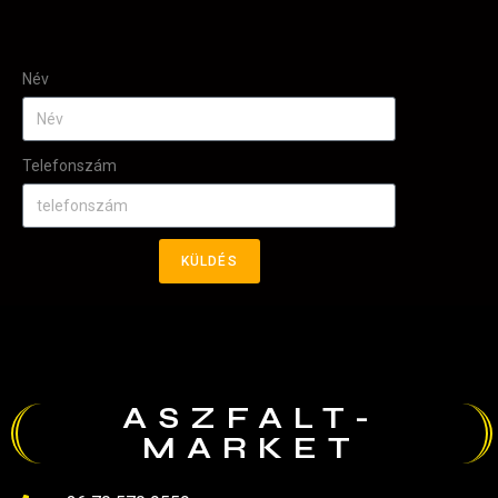
Név
Telefonszám
KÜLDÉS
ASZFALT-
MARKET