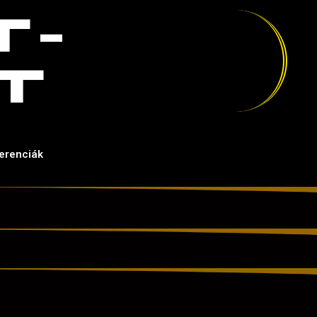
T-
T
erenciák