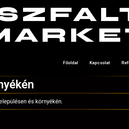
SZFAL
MARKE
Főoldal
Kapcsolat
Ref
rnyékén
településen és környékén.