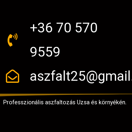
+36 70 570
9559
aszfalt25@gmai
Professzionális aszfaltozás Uzsa és környékén.