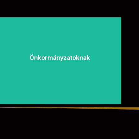
biztonságosan és kényelmesen közlekedhessen.
és fenntartható megoldásokat, hogy a közösség
Önkormányzatoknak
tapasztalt csapatunkkal garantáljuk a hosszú távú
aszfaltozásában is számíthat ránk. Megbízható és
Közterületek, utak, járdák és parkok