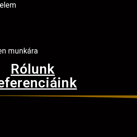
telem
en munkára
Rólunk
eferenciáink