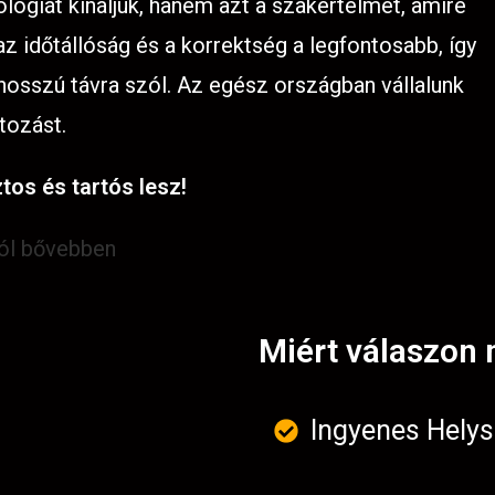
lógiát kínáljuk, hanem azt a szakértelmet, amire
 időtállóság és a korrektség a legfontosabb, így
 hosszú távra szól. Az egész országban vállalunk
tozást.
tos és tartós lesz!
ról bővebben
Miért válaszon 
Ingyenes Helys